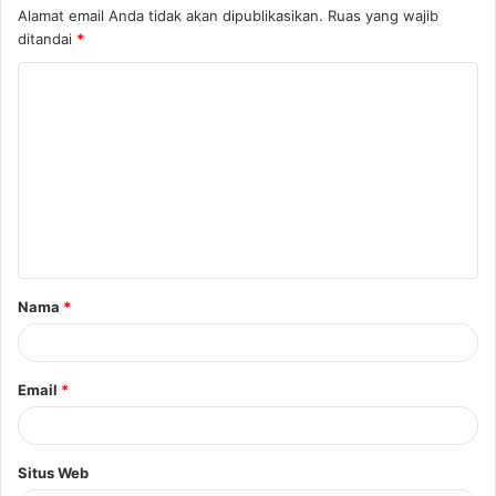
Alamat email Anda tidak akan dipublikasikan.
Ruas yang wajib
ditandai
*
K
o
m
e
n
t
a
Nama
*
r
*
Email
*
Situs Web