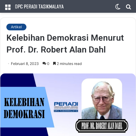
Menu
Switc
S
skin
fo
Artikel
Kelebihan Demokrasi Menurut
Prof. Dr. Robert Alan Dahl
Februari 8, 2023
0
2 minutes read