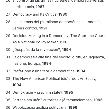
El control de las armas nucleares: democracia versus
meritocracia,
1987
Democracy and Its Critics,
1989
Los dilemas del pluralismo democrático: autonomía
versus control,
1991
Decision Making in a Democracy: The Supreme Court
As a National Policy Maker,
1993
¿Después de la revolución?,
1994
La democrazia alla fine del secolo: diritti, eguaglianza,
nazione, Europa,
1994
Prefazione a una teoria democratica,
1994
The New American Political (dis)order: An Essay,
1994
Demokracie v právním státě?,
1995
Forradalom után? autoritás a jó társadalomban,
1995
Współczesna analiza polityczna,
1996