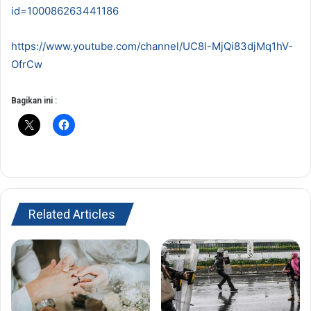
id=100086263441186
https://www.youtube.com/channel/UC8l-MjQi83djMq1hV-
OfrCw
Bagikan ini :
Related Articles